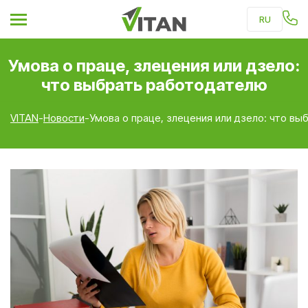
RU
UKR
Умова о праце, злецения или дзело:
PL
что выбрать работодателю
VITAN
-
Новости
-
Умова о праце, злецения или дзело: что в