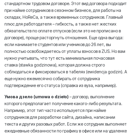
стандартном трудовом договоре. Этот вид договора подходит
при найме сотрудников в сезонном бизнесе, для работы на
складах, HoReCa, а также временных сотрудников. Главный
плюс для работодателя – гибкость, а также нет жестких
обязательств по оплате отпусков (если это не прописано в
договоре), проще расторгнуть отношения. Еще одна выгода:
если нанимаете студентов или учеников до 26 лет, вы
полностью освобождаетесь от уплаты взносов в ZUS. Но вам
нужно учитывать, что тут есть минимальная почасовая
ставка (stawka godzinowa), которая должна строго
соблюдаться и фиксироваться в табелях (ewidencja godzin). А
еще нужно ежемесячно собирать от сотрудника
подтверждение его статуса (справка из вуза, например).
Умова дзело (umowa o dzieło)
– договор, выполнение
которого предполагает получение какого-либо результата.
Например, этот тип часто используется при найме
сотрудников для разработки сайта, дизайна, написании
текста и других разовых работ. Если же сотрудник выполняет
ежедневные обязанности по графику в офисе или на удаленке