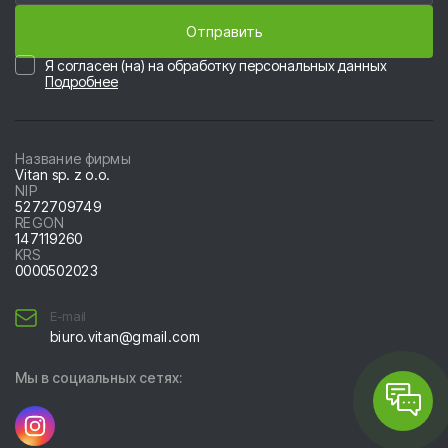
Я согласен (на) на обработку персональных данных
Подробнее
Название фирмы
Vitan sp. z o.o.
NIP
5
2
7
2
7
0
9
7
4
9
REGON
147119260
KRS
0
0
0
0
5
0
2
0
2
3
E-mail
biuro.vitan@gmail.com
Мы в социальных сетях: