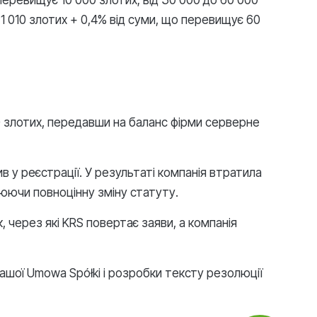
перевищує 10 000 злотих; від 30 000 до 60 000
 1 010 злотих + 0,4% від суми, що перевищує 60
00 злотих, передавши на баланс фірми серверне
у реєстрації. У результаті компанія втратила
юючи повноцінну зміну статуту.
 через які KRS повертає заяви, а компанія
вашої Umowa Spółki і розробки тексту резолюції