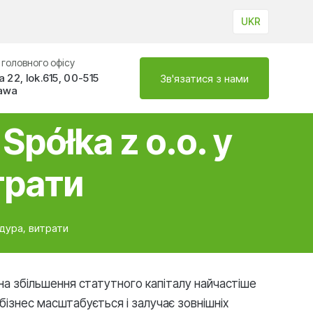
UKR
RU
головного офісу
PL
 22, lok.615, 00-515
Зв'язатися з нами
awa
półka z o.o. у
трати
едура, витрати
 на збільшення статутного капіталу найчастіше
 бізнес масштабується і залучає зовнішніх