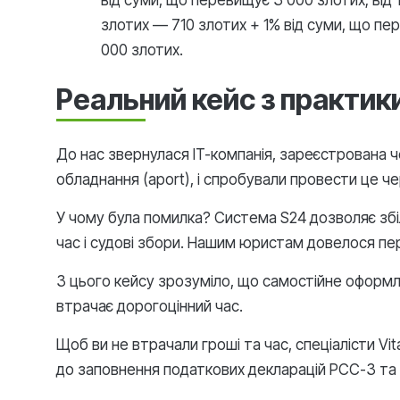
від суми, що перевищує 3 000 злотих; від 
злотих — 710 злотих + 1% від суми, що пер
000 злотих.
Реальний кейс з практики
До нас звернулася IT-компанія, зареєстрована ч
обладнання (aport), і спробували провести це 
У чому була помилка? Система S24 дозволяє збі
час і судові збори. Нашим юристам довелося пе
З цього кейсу зрозуміло, що самостійне оформле
втрачає дорогоцінний час.
Щоб ви не втрачали гроші та час, спеціалісти Vi
до заповнення податкових декларацій PCC-3 та ус