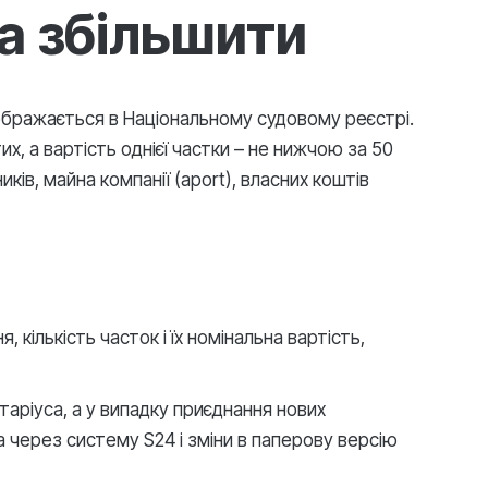
на збільшити
відображається в Національному судовому реєстрі.
, а вартість однієї частки – не нижчою за 50
ів, майна компанії (aport), власних коштів
кількість часток і їх номінальна вартість,
аріуса, а у випадку приєднання нових
 через систему S24 і зміни в паперову версію