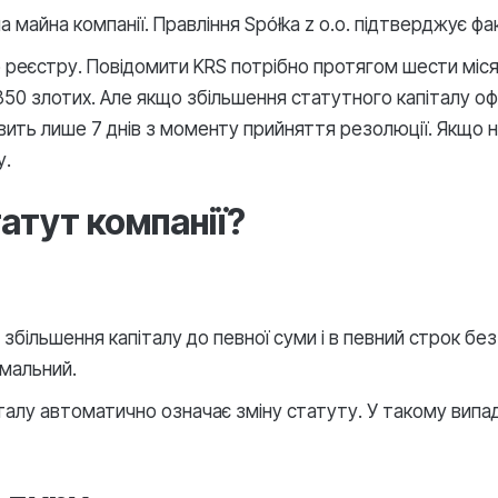
 майна компанії. Правління Spółka z o.o. підтверджує фа
 реєстру. Повідомити KRS потрібно протягом шести міся
 350 злотих. Але якщо збільшення статутного капіталу о
ть лише 7 днів з моменту прийняття резолюції. Якщо не 
у.
атут компанії?
збільшення капіталу до певної суми і в певний строк без
імальний.
талу автоматично означає зміну статуту. У такому випа