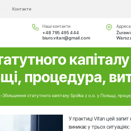
и
Контакти
Наші контакти
Адреса 
+48 795 495 444
Żurawia
biuro.vitan@gmail.com
Warsz
атутного капіталу S
щі, процедура, ви
и
-
Збільшення статутного капіталу Spółka z o.o. у Польщі, проц
У практиці Vitan цей запит
виникає у трьох ситуаціях: