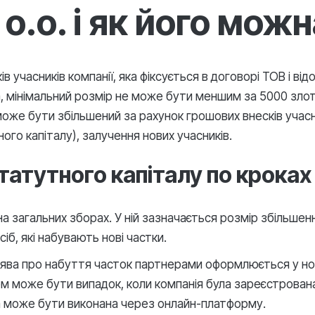
 o.o. і як його мож
ків учасників компанії, яка фіксується в договорі ТОВ і 
 мінімальний розмір не може бути меншим за 5000 злотих
може бути збільшений за рахунок грошових внесків учасник
ого капіталу), залучення нових учасників.
атутного капіталу по кроках
загальних зборах. У ній зазначається розмір збільшення, 
іб, які набувають нові частки.
ява про набуття часток партнерами оформлюється у нот
ом може бути випадок, коли компанія була зареєстрована
ра може бути виконана через онлайн-платформу.