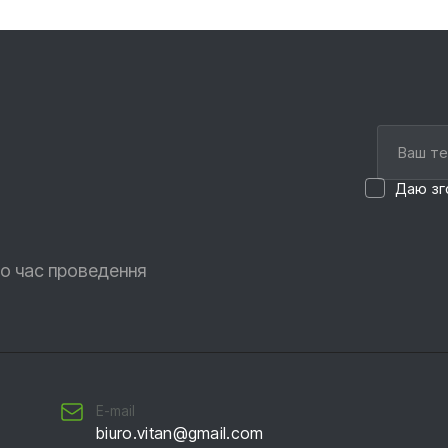
Даю зг
о час проведення
E-mail
biuro.vitan@gmail.com