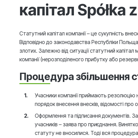
капітал Spółka z
Статутний капітал компанії – це сукупність внес
Відповідно до законодавства Республіки Польща,
злотих. Залежно від ситуації статутний капітал 
компанії (нерозподіленого прибутку або резервн
Процедура збільшення ст
Учасники компанії приймають резолюцію на 
порядок внесення внесків, відомості про ос
Оформлення та підписання документів. За
учасників – заява про приєднання. Винятк
статуту не вносилися. Тоді вся процеду