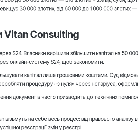
10 000 до 30 000 злотих — 310 злотих + 2% від суми, що 
евищує 30 000 злотих; від 60 000 до 1 000 000 злотих —
 Vitan Consulting
ерез S24. Власники вирішили збільшити капітал на 50 0
через онлайн-систему S24, щоб зекономити.
льшувати капітал лише грошовими коштами. Суд відмовив 
реробляти процедуру «з нуля» через нотаріуса, оформл
ння документів часто призводить до технічних помилок,
tan візьмуть на себе весь процес: від правового аналізу 
пішної реєстрації змін у реєстрі.