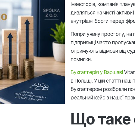
інвесторів, компанія плану
дивляться на чисті активи
внутрішні борги перед фір
Попри уявну простоту, на 
підприємці часто пропуска
отримують відмови від суд
помилки.
Бухгалтерія у Варшаві
Vita
в Польщі. У цій статті наш
бухгалтером розібрали по
реальний кейс з нашої пра
Що таке