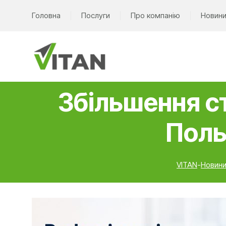
Головна
Послуги
Про компанію
Новин
Збільшення ст
Поль
VITAN
-
Новин