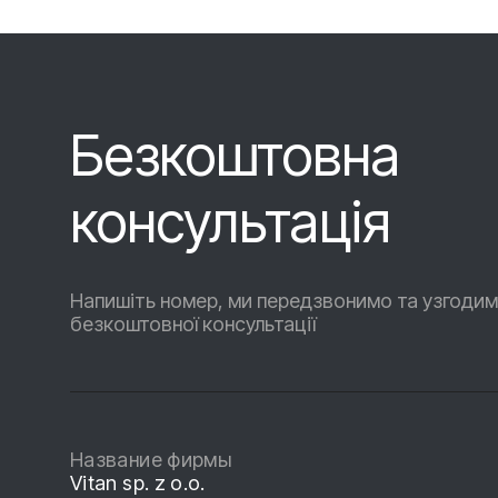
Безкоштовна
консультація
Напишіть номер, ми передзвонимо та узгодим
безкоштовної консультації
Название фирмы
Vitan sp. z o.o.