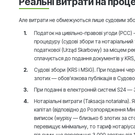
Реальні витрати на проц
Але витрати не обмежуються лише судовим збор
Податок на цивільно-правові угоди (PCC) 
процедуру (судові збори та нотаріальний
податкової (Urząd Skarbowy) за місцем ре
сплачується до подання документів у KRS, 
Судові збори (KRS і MSiG). При поданні че
злотих — обов’язкова публікація в Судово
При поданні в електронній системі S24 — 3
Нотаріальні витрати (Taksacja notarialna)
капітал (відповідно до Розпорядження Мін
виписок (wypisy — близько 6 злотих за ст
перевищує мінімальну, то тариф нотаріус