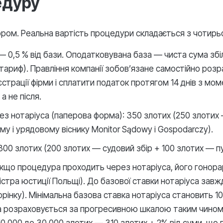
едуру
ом. Реальна вартість процедури складається з чотирьо
— 0,5 % від бази. Оподатковувана база — чиста сума збіл
 тариф). Правління компанії зобов’язане самостійно роз
єстрації фірми і сплатити податок протягом 14 днів з мо
а не після.
рез нотаріуса (паперова форма): 350 злотих (250 злотих 
му і урядовому віснику Monitor Sądowy i Gospodarczy).
00 злотих (200 злотих — судовий збір + 100 злотих — пу
. Якщо процедура проходить через нотаріуса, його гонора
істра юстиції Польщі). До базової ставки нотаріуса зав
орінку). Мінімальна базова ставка нотаріуса становить 1
а розраховується за прогресивною шкалою таким чином: 