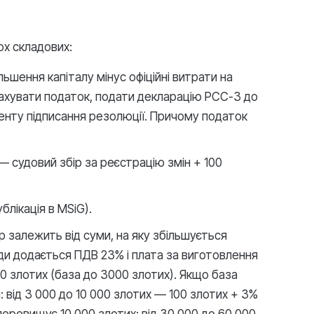
х складових:
ьшення капіталу мінус офіційні витрати на
рахувати податок, подати декларацію PCC-3 до
менту підписання резолюції. Причому податок
— судовий збір за реєстрацію змін + 100
блікація в MSiG).
р залежить від суми, на яку збільшується
жди додається ПДВ 23% і плата за виготовлення
00 злотих (база до 3000 злотих). Якщо база
від 3 000 до 10 000 злотих — 100 злотих + 3%