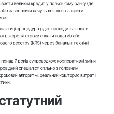
є взяти великий кредит у польському банку (де
) або засновники хочуть легально закрити
мою.
практиці процедура рідко проходить гладко:
ють жорсткі строки сплати податків або
ового реєстру (KRS) через банальні технічні
n понад 7 років супроводжує корпоративні зміни
 провідний спеціаліст спільно з головним
кроковий алгоритм, реальний кошторис витрат і
ктики.
 статутний