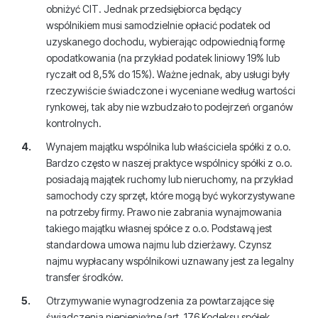
obniżyć CIT. Jednak przedsiębiorca będący
wspólnikiem musi samodzielnie opłacić podatek od
uzyskanego dochodu, wybierając odpowiednią formę
opodatkowania (na przykład podatek liniowy 19% lub
ryczałt od 8,5% do 15%). Ważne jednak, aby usługi były
rzeczywiście świadczone i wyceniane według wartości
rynkowej, tak aby nie wzbudzało to podejrzeń organów
kontrolnych.
Wynajem majątku wspólnika lub właściciela spółki z o.o.
Bardzo często w naszej praktyce wspólnicy spółki z o.o.
posiadają majątek ruchomy lub nieruchomy, na przykład
samochody czy sprzęt, które mogą być wykorzystywane
na potrzeby firmy. Prawo nie zabrania wynajmowania
takiego majątku własnej spółce z o.o. Podstawą jest
standardowa umowa najmu lub dzierżawy. Czynsz
najmu wypłacany wspólnikowi uznawany jest za legalny
transfer środków.
Otrzymywanie wynagrodzenia za powtarzające się
świadczenia niepieniężne (art. 176 Kodeksu spółek