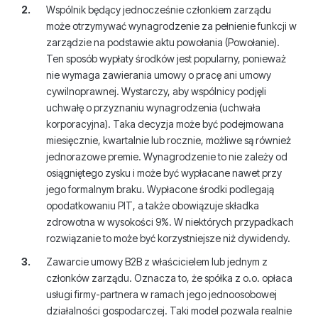
Wspólnik będący jednocześnie członkiem zarządu
może otrzymywać wynagrodzenie za pełnienie funkcji w
zarządzie na podstawie aktu powołania (Powołanie).
Ten sposób wypłaty środków jest popularny, ponieważ
nie wymaga zawierania umowy o pracę ani umowy
cywilnoprawnej. Wystarczy, aby wspólnicy podjęli
uchwałę o przyznaniu wynagrodzenia (uchwała
korporacyjna). Taka decyzja może być podejmowana
miesięcznie, kwartalnie lub rocznie, możliwe są również
jednorazowe premie. Wynagrodzenie to nie zależy od
osiągniętego zysku i może być wypłacane nawet przy
jego formalnym braku. Wypłacone środki podlegają
opodatkowaniu PIT, a także obowiązuje składka
zdrowotna w wysokości 9%. W niektórych przypadkach
rozwiązanie to może być korzystniejsze niż dywidendy.
Zawarcie umowy B2B z właścicielem lub jednym z
członków zarządu. Oznacza to, że spółka z o.o. opłaca
usługi firmy-partnera w ramach jego jednoosobowej
działalności gospodarczej. Taki model pozwala realnie