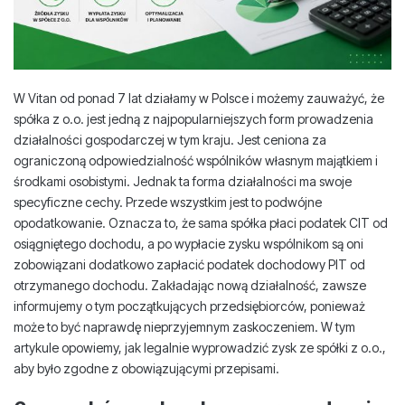
W Vitan od ponad 7 lat działamy w Polsce i możemy zauważyć, że
spółka z o.o. jest jedną z najpopularniejszych form prowadzenia
działalności gospodarczej w tym kraju. Jest ceniona za
ograniczoną odpowiedzialność wspólników własnym majątkiem i
środkami osobistymi. Jednak ta forma działalności ma swoje
specyficzne cechy. Przede wszystkim jest to podwójne
opodatkowanie. Oznacza to, że sama spółka płaci podatek CIT od
osiągniętego dochodu, a po wypłacie zysku wspólnikom są oni
zobowiązani dodatkowo zapłacić podatek dochodowy PIT od
otrzymanego dochodu. Zakładając nową działalność, zawsze
informujemy o tym początkujących przedsiębiorców, ponieważ
może to być naprawdę nieprzyjemnym zaskoczeniem. W tym
artykule opowiemy, jak legalnie wyprowadzić zysk ze spółki z o.o.,
aby było zgodne z obowiązującymi przepisami.