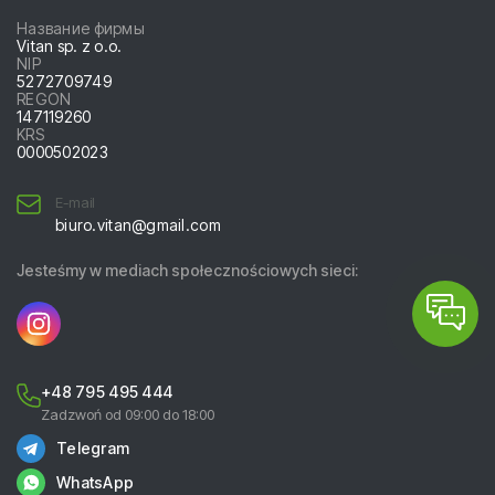
Название фирмы
Vitan sp. z o.o.
NIP
5
2
7
2
7
0
9
7
4
9
REGON
147119260
KRS
0
0
0
0
5
0
2
0
2
3
E-mail
biuro.vitan@gmail.com
Jesteśmy w mediach społecznościowych sieci:
+48 795 495 444
Zadzwoń od 09:00 do 18:00
Telegram
WhatsApp