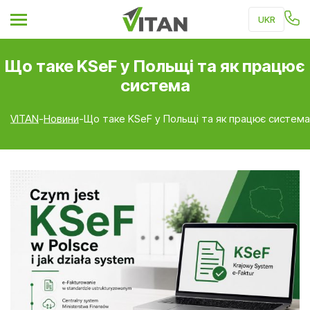
UKR
RU
Що таке KSeF у Польщі та як працює
PL
система
VITAN
-
Новини
-
Що таке KSeF у Польщі та як працює система