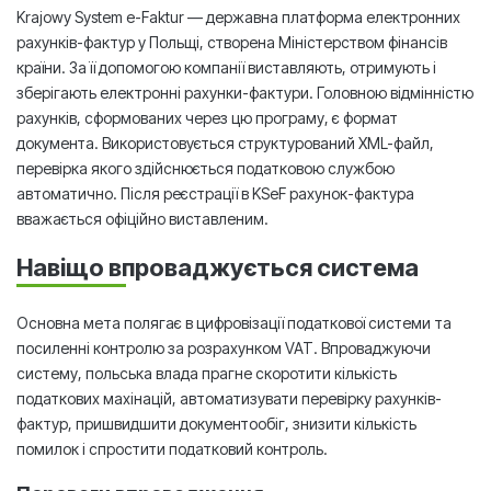
Krajowy System e-Faktur — державна платформа електронних
рахунків-фактур у Польщі, створена Міністерством фінансів
країни. За її допомогою компанії виставляють, отримують і
зберігають електронні рахунки-фактури. Головною відмінністю
рахунків, сформованих через цю програму, є формат
документа. Використовується структурований XML-файл,
перевірка якого здійснюється податковою службою
автоматично. Після реєстрації в KSeF рахунок-фактура
вважається офіційно виставленим.
Навіщо впроваджується система
Основна мета полягає в цифровізації податкової системи та
посиленні контролю за розрахунком VAT. Впроваджуючи
систему, польська влада прагне скоротити кількість
податкових махінацій, автоматизувати перевірку рахунків-
фактур, пришвидшити документообіг, знизити кількість
помилок і спростити податковий контроль.