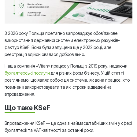
З 2026 року Польща поетапно запроваджує обов’язкове
використання державної системи електронних рахунків-
фактур KSeF. Вона була запущена ще у 2022 році, але
реєстрація здійснювалася добровільно.
Наша компанія «Vitan» працює у Польщі з 2019 року, надаючи
бухгалтерські послуги
для різних форм бізнесу. У цій статті
розглянемо, що являє собою ця система, як вона працює, хто
повинен її використовувати та які строки відведені на
впровадження.
Що таке KSeF
Впровадження KSeF — це одна з наймасштабніших змін у сфері
бухгалтерії та VAT-звітності за останні роки.