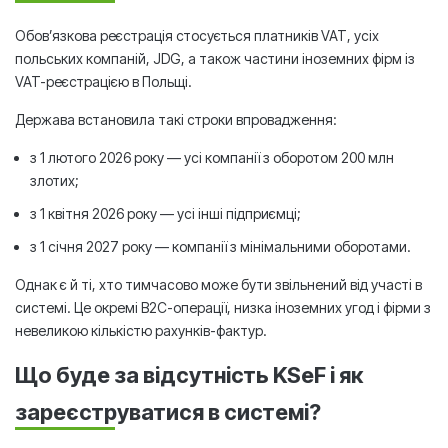
Обов’язкова реєстрація стосується платників VAT, усіх
польських компаній, JDG, а також частини іноземних фірм із
VAT-реєстрацією в Польщі.
Держава встановила такі строки впровадження:
з 1 лютого 2026 року — усі компанії з оборотом 200 млн
злотих;
з 1 квітня 2026 року — усі інші підприємці;
з 1 січня 2027 року — компанії з мінімальними оборотами.
Однак є й ті, хто тимчасово може бути звільнений від участі в
системі. Це окремі B2C-операції, низка іноземних угод і фірми з
невеликою кількістю рахунків-фактур.
Що буде за відсутність KSeF і як
зареєструватися в системі?