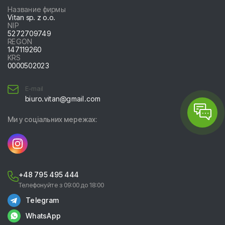
Название фирмы
Vitan sp. z o.o.
NIP
5
2
7
2
7
0
9
7
4
9
REGON
147119260
KRS
0
0
0
0
5
0
2
0
2
3
E-mail
biuro.vitan@gmail.com
Ми у соціальних мережах:
+48 795 495 444
Телефонуйте з 09:00 до 18:00
Telegram
WhatsApp