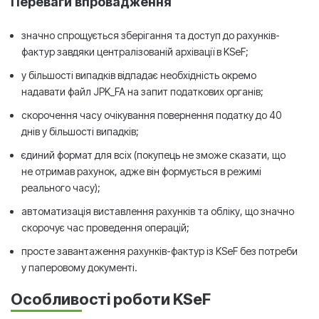
Переваги впровадження
значно спрощується зберігання та доступ до рахунків-
фактур завдяки централізованій архівації в KSeF;
у більшості випадків відпадає необхідність окремо
надавати файл JPK_FA на запит податкових органів;
скорочення часу очікування повернення податку до 40
днів у більшості випадків;
єдиний формат для всіх (покупець не зможе сказати, що
не отримав рахунок, адже він формується в режимі
реального часу);
автоматизація виставлення рахунків та обліку, що значно
скорочує час проведення операцій;
просте завантаження рахунків-фактур із KSeF без потреби
у паперовому документі.
Особливості роботи KSeF